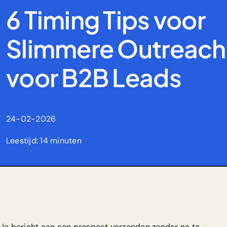
6 Timing Tips voor
Slimmere Outreach
voor B2B Leads
24-02-2026
Leestijd: 14 minuten
Je bericht aan een prospect verzenden zonder na te