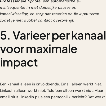
Professionele tip:
Stel een automatische e-
mailsequentie in met duidelijke pauzes en
kanaalwisseling, en zorg dat reacties de flow pauzeren
zodat je niet dubbel contact overbrengt.
5. Varieer per kanaal
voor maximale
impact
Een kanaal alleen is onvoldoende. Email alleen werkt niet.
LinkedIn alleen werkt niet. Telefoon alleen werkt niet. Maar
email plus LinkedIn plus een persoonlijk bericht? Dat werkt.