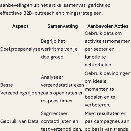
aanbevelingen uit het artikel samenvat, gericht op
effectieve B2B-outreach en timingstrategieën.
Aspect
Samenvatting
Aanbevolen Acties
Gebruik data om
Begrijp het
activiteitsmomenten
Doelgroepanalyse
werkritme van je
per sector en
doelgroep.
functie te
achterhalen.
Gebruik bevindingen
Analyseer
om ideale
Beste
verzendstatistieken
momenten te
Verzendingstijden
zoals open rates en
bepalen en te
respons times.
verbeteren.
Segmenteer
Meet resultaten en
Gebruik van Data
contactlijsten en
pas campagnes aan
test verzendtijden.
op basis van trends.