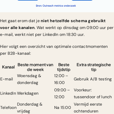
Het gaat erom dat je
niet hetzelfde schema gebruikt
voor alle kanalen
. Wat werkt op dinsdag om 09:00 uur per
e-mail, werkt niet per LinkedIn om 18:30 uur.
Hier volgt een overzicht van optimale contactmomenten
per B2B-kanaal:
Beste moment van
Beste
Extra strategische
Kanaal
de week
tijdstip
tip
Woensdag &
12:00 –
E-mail
Gebruik A/B testing
donderdag
16:00
09:00 –
Voorkeur:
LinkedIn
Werkdagen
12:00
tussendoor of lunch
Donderdag &
Vermijd eerste
Telefoon
Na 15:00
vrijdag
ochtenduren