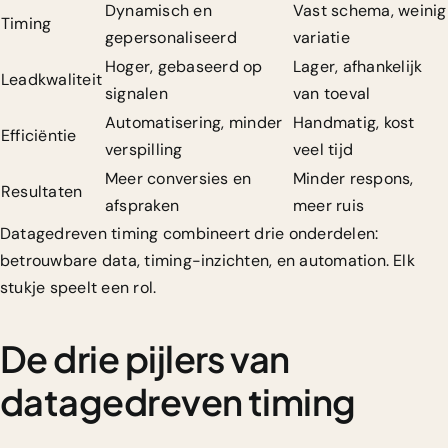
Dynamisch en
Vast schema, weinig
Timing
gepersonaliseerd
variatie
Hoger, gebaseerd op
Lager, afhankelijk
Leadkwaliteit
signalen
van toeval
Automatisering, minder
Handmatig, kost
Efficiëntie
verspilling
veel tijd
Meer conversies en
Minder respons,
Resultaten
afspraken
meer ruis
Datagedreven timing combineert drie onderdelen:
betrouwbare data, timing-inzichten, en automation. Elk
stukje speelt een rol.
De drie pijlers van
datagedreven timing