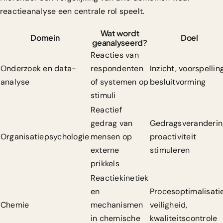
reactieanalyse een centrale rol speelt.
Wat wordt
Domein
Doel
geanalyseerd?
Reacties van
Onderzoek en data-
respondenten
Inzicht, voorspelling
analyse
of systemen op
besluitvorming
stimuli
Reactief
gedrag van
Gedragsveranderin
Organisatiepsychologie
mensen op
proactiviteit
externe
stimuleren
prikkels
Reactiekinetiek
en
Procesoptimalisatie
Chemie
mechanismen
veiligheid,
in chemische
kwaliteitscontrole