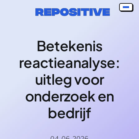
Skip
to
content
Betekenis
reactieanalyse:
uitleg voor
onderzoek en
bedrijf
04-06-2026