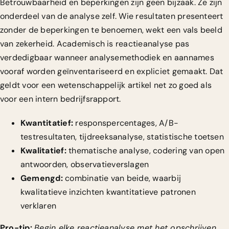
Betrouwbaarheid en beperkingen zijn geen bijzaak. Ze zijn
onderdeel van de analyse zelf. Wie resultaten presenteert
zonder de beperkingen te benoemen, wekt een vals beeld
van zekerheid. Academisch is reactieanalyse pas
verdedigbaar wanneer analysemethodiek en aannames
vooraf worden geïnventariseerd en expliciet gemaakt. Dat
geldt voor een wetenschappelijk artikel net zo goed als
voor een intern bedrijfsrapport.
Kwantitatief:
responspercentages, A/B-
testresultaten, tijdreeksanalyse, statistische toetsen
Kwalitatief:
thematische analyse, codering van open
antwoorden, observatieverslagen
Gemengd:
combinatie van beide, waarbij
kwalitatieve inzichten kwantitatieve patronen
verklaren
Pro-tip:
Begin elke reactieanalyse met het opschrijven