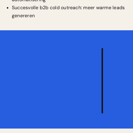
Succesvolle b2b cold outreach: meer warme leads
genereren
Vraa
een
vrijb
strat
aan