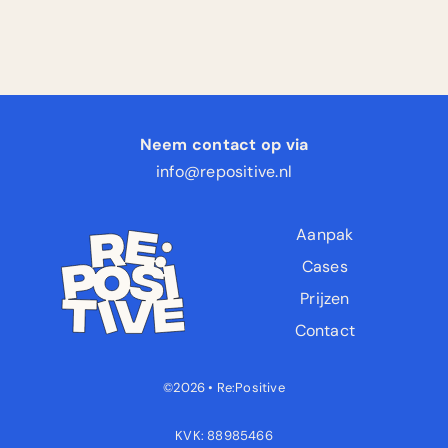
Neem contact op via
info@repositive.nl
Aanpak
Cases
Prijzen
Contact
©2026 • Re:Positive
KVK: 88985466