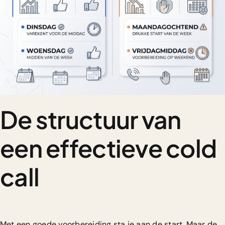
De structuur van
een effectieve cold
call
Met een goede voorbereiding sta je aan de start. Maar de