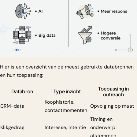
Hier is een overzicht van de meest gebruikte databronnen
en hun toepassing:
Toepassing in
Databron
Type inzicht
outreach
Koophistorie,
CRM-data
Opvolging op maat
contactmomenten
Timing en
Klikgedrag
Interesse, intentie
onderwerp
afstemmen