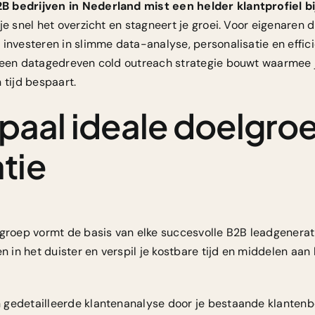
B bedrijven in Nederland mist een helder klantprofiel b
je snel het overzicht en stagneert je groei. Voor eigenaren d
investeren in slimme data-analyse, personalisatie en efficië
 een datagedreven cold outreach strategie bouwt waarmee j
 tijd bespaart.
epaal ideale doelgro
tie
elgroep vormt de basis van elke succesvolle B2B leadgener
n in het duister en verspil je kostbare tijd en middelen aan 
 gedetailleerde klantenanalyse door je bestaande klantenb