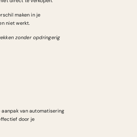
iet direct te verkopen.
rschil maken in je
n niet werkt.
wekken zonder opdringerig
e aanpak van automatisering
fectief door je