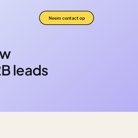
Neem contact op
ow
B leads