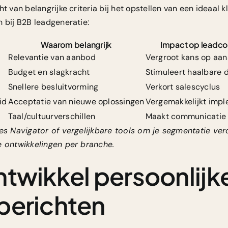
t van belangrijke criteria bij het opstellen van een ideaal k
n bij B2B leadgeneratie:
Waarom belangrijk
Impact op leadco
Relevantie van aanbod
Vergroot kans op aans
Budget en slagkracht
Stimuleert haalbare 
Snellere besluitvorming
Verkort salescyclus
id
Acceptatie van nieuwe oplossingen
Vergemakkelijkt impl
Taal/cultuurverschillen
Maakt communicatie 
es Navigator of vergelijkbare tools om je segmentatie ver
e ontwikkelingen per branche.
ntwikkel persoonlijk
berichten