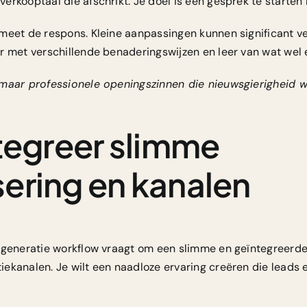
rkooptaal die afschrikt. Je doel is een gesprek te starten n
meet de respons. Kleine aanpassingen kunnen significant ve
r met verschillende benaderingswijzen en leer van wat wel e
maar professionele openingszinnen die nieuwsgierigheid 
ntegreer slimme
ering en kanalen
adgeneratie workflow vraagt om een slimme en geïntegreerd
kanalen. Je wilt een naadloze ervaring creëren die leads ef