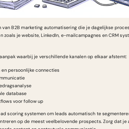
n van
B2B marketing automatisering
die je dagelijkse proce
en zoals je website, LinkedIn, e-mailcampagnes en CRM sys
aanpak waarbij je verschillende kanalen op elkaar afstemt:
 en persoonlijke connecties
ommunicatie
gedragsanalyse
ale database
lows voor follow up
ead scoring systemen om leads automatisch te segmenteren e
ntreren op de meest veelbelovende prospects. Zorg dat je a