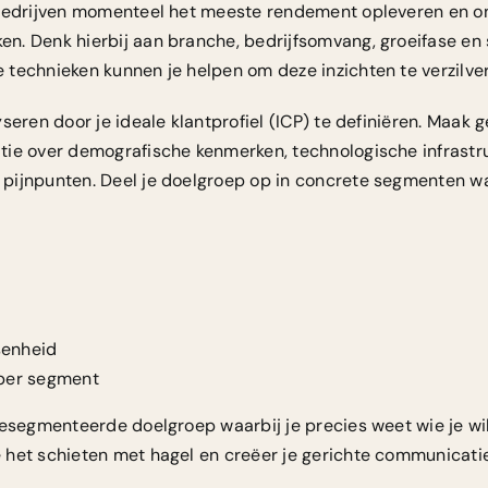
 bedrijven momenteel het meeste rendement opleveren en o
. Denk hierbij aan branche, bedrijfsomvang, groeifase en 
e technieken
kunnen je helpen om deze inzichten te verzilve
seren door je ideale klantprofiel (ICP) te definiëren. Maak 
ie over demografische kenmerken, technologische infrastr
ijnpunten. Deel je doelgroep op in concrete segmenten waa
senheid
 per segment
gesegmenteerde doelgroep waarbij je precies weet wie je w
het schieten met hagel en creëer je gerichte communicatie 