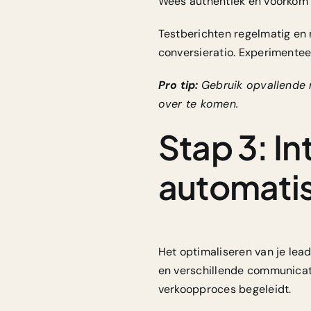
Wees authentiek en voorkom ve
Testberichten regelmatig en 
conversieratio. Experimentee
Pro tip:
Gebruik opvallende 
over te komen.
Stap 3: I
automatis
Het optimaliseren van je le
en verschillende communicatie
verkoopproces begeleidt.