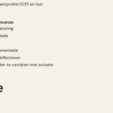
lantprofiel (ICP) en hun
nversie
luiting
deals
ementatie
effectiever
der te verrijken met actuele
e