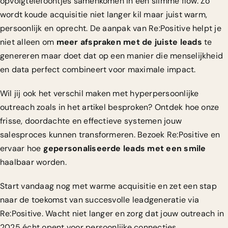
opvolgtelefoontjes samenkomen in één slimme flow. Zo
wordt koude acquisitie niet langer kil maar juist warm,
persoonlijk en oprecht. De aanpak van Re:Positive helpt je
niet alleen om
meer afspraken met de juiste leads
te
genereren maar doet dat op een manier die menselijkheid
en data perfect combineert voor maximale impact.
Wil jij ook het verschil maken met hyperpersoonlijke
outreach zoals in het artikel besproken? Ontdek hoe onze
frisse, doordachte en effectieve systemen jouw
salesproces kunnen transformeren. Bezoek
Re:Positive
en
ervaar hoe
gepersonaliseerde leads met een smile
haalbaar worden.
Start vandaag nog met warme acquisitie en zet een stap
naar de toekomst van succesvolle leadgeneratie via
Re:Positive. Wacht niet langer en zorg dat jouw outreach in
2025 écht opent voor persoonlijke connecties.