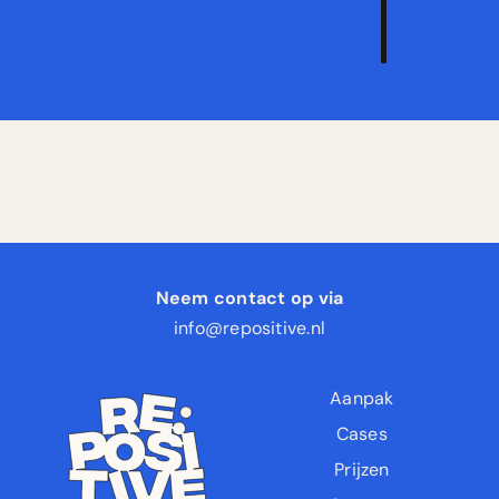
aan
Neem contact op via
info@repositive.nl
Aanpak
Cases
Prijzen