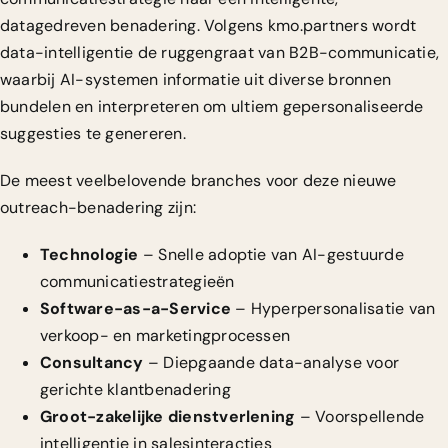
datagedreven benadering. Volgens kmo.partners wordt
data-intelligentie de ruggengraat van B2B-communicatie,
waarbij AI-systemen informatie uit diverse bronnen
bundelen en interpreteren om ultiem gepersonaliseerde
suggesties te genereren.
De meest veelbelovende branches voor deze nieuwe
outreach-benadering zijn:
Technologie
– Snelle adoptie van AI-gestuurde
communicatiestrategieën
Software-as-a-Service
– Hyperpersonalisatie van
verkoop- en marketingprocessen
Consultancy
– Diepgaande data-analyse voor
gerichte klantbenadering
Groot-zakelijke dienstverlening
– Voorspellende
intelligentie in salesinteracties