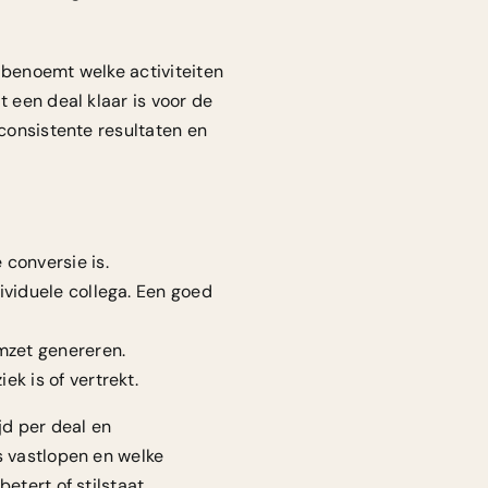
 benoemt welke activiteiten
t een deal klaar is voor de
nconsistente resultaten en
 conversie is.
ividuele collega. Een goed
omzet genereren.
ek is of vertrekt.
jd per deal en
s vastlopen en welke
etert of stilstaat.