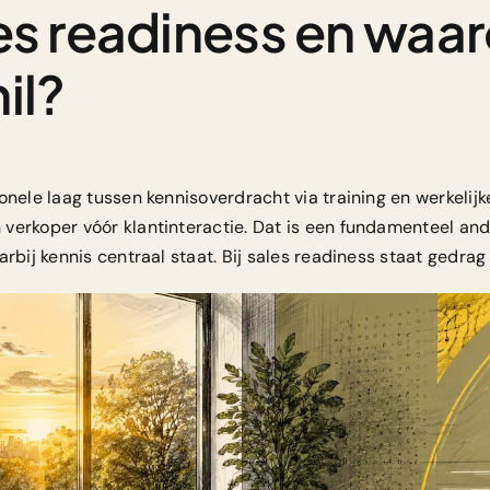
les readiness en wa
il?
onele laag
tussen kennisoverdracht via training en werkelij
verkoper vóór klantinteractie. Dat is een fundamenteel an
arbij kennis centraal staat. Bij sales readiness staat gedrag