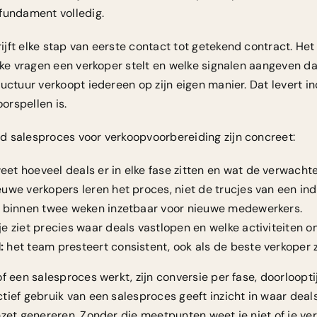
fundament volledig.
jft elke stap van eerste contact tot getekend contract. Het
lke vragen een verkoper stelt en welke signalen aangeven da
uctuur verkoopt iedereen op zijn eigen manier. Dat levert i
oorspellen is.
d salesproces voor verkoopvoorbereiding zijn concreet:
eet hoeveel deals er in elke fase zitten en wat de verwachte
uwe verkopers leren het proces, niet de trucjes van een ind
is binnen twee weken inzetbaar voor nieuwe medewerkers.
je ziet precies waar deals vastlopen en welke activiteiten 
:
het team presteert consistent, ook als de beste verkoper zi
f een salesproces werkt, zijn conversie per fase, doorloopti
tief gebruik van een salesproces geeft inzicht in waar deal
zet genereren. Zonder die meetpunten weet je niet of je verb