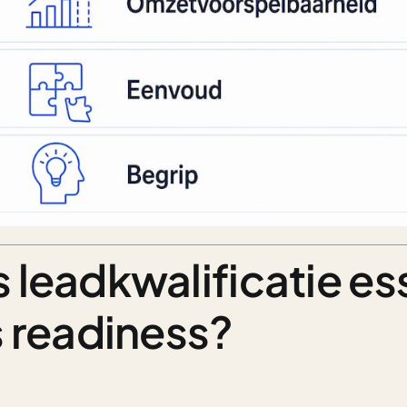
 leadkwalificatie es
s readiness?