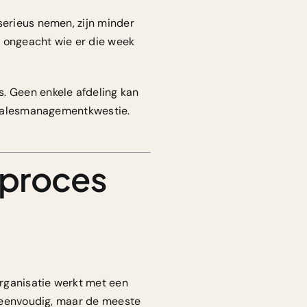
serieus nemen, zijn minder
, ongeacht wie er die week
s. Geen enkele afdeling kan
n salesmanagementkwestie.
sproces
rganisatie
werkt met een
kt eenvoudig, maar de meeste