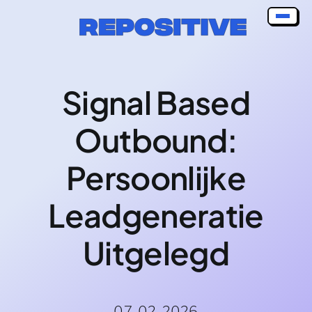
Skip
to
content
Signal Based
Outbound:
Persoonlijke
Leadgeneratie
Uitgelegd
07-02-2026