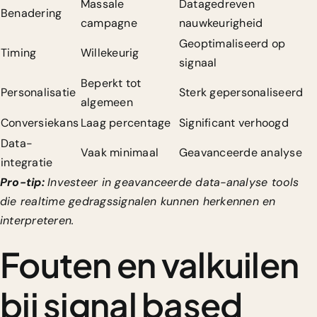
Massale
Datagedreven
Benadering
campagne
nauwkeurigheid
Geoptimaliseerd op
Timing
Willekeurig
signaal
Beperkt tot
Personalisatie
Sterk gepersonaliseerd
algemeen
Conversiekans
Laag percentage
Significant verhoogd
Data-
Vaak minimaal
Geavanceerde analyse
integratie
Pro-tip:
Investeer in geavanceerde data-analyse tools
die realtime gedragssignalen kunnen herkennen en
interpreteren.
Fouten en valkuilen
bij signal based