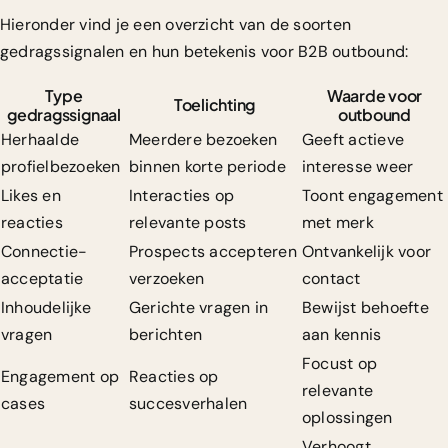
Hieronder vind je een overzicht van de soorten
gedragssignalen en hun betekenis voor B2B outbound:
Type
Waarde voor
Toelichting
gedragssignaal
outbound
Herhaalde
Meerdere bezoeken
Geeft actieve
profielbezoeken
binnen korte periode
interesse weer
Likes en
Interacties op
Toont engagement
reacties
relevante posts
met merk
Connectie-
Prospects accepteren
Ontvankelijk voor
acceptatie
verzoeken
contact
Inhoudelijke
Gerichte vragen in
Bewijst behoefte
vragen
berichten
aan kennis
Focust op
Engagement op
Reacties op
relevante
cases
succesverhalen
oplossingen
Verhoogt