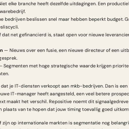
iet elke branche heeft dezelfde uitdagingen. Een productie
warebedrijf.
ne bedrijven beslissen snel maar hebben beperkt budget. 
liscycli.
 dat net gefinancierd is, staat open voor nieuwe leveranciers
en
— Nieuws over een fusie, een nieuwe directeur of een uitb
 gesprek.
 Segmenten met hoge strategische waarde krijgen prioritei
aten.
l dat je IT-diensten verkoopt aan mkb-bedrijven. Dan is ee
ieuwe IT-manager heeft aangesteld, een veel betere prospect
ext maakt het verschil. Repositive noemt dit signaalgedreve
 in plaats van te hopen dat jouw timing toevallig goed uitkom
 zijn op internationale markten is segmentatie nog belangri