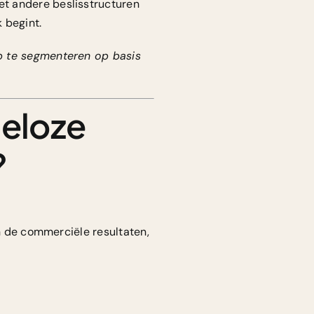
t andere beslisstructuren
 begint.
ep te segmenteren op basis
ieloze
?
en de commerciële resultaten,