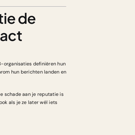
ie de
tact
B-organisaties
definiëren hun
aarom hun berichten landen en
de schade aan je reputatie is
k als je ze later wél iets