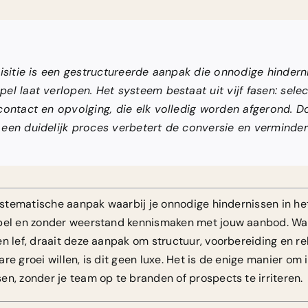
uisitie is een gestructureerde aanpak die onnodige hinde
l laat verlopen. Het systeem bestaat uit vijf fasen: selecti
contact en opvolging, die elk volledig worden afgerond. D
een duidelijk proces verbetert de conversie en verminde
 systematische aanpak waarbij je onnodige hindernissen in 
epel en zonder weerstand kennismaken met jouw aanbod. Waa
en lef, draait deze aanpak om structuur, voorbereiding en r
re groei willen, is dit geen luxe. Het is de enige manier om
n, zonder je team op te branden of prospects te irriteren.