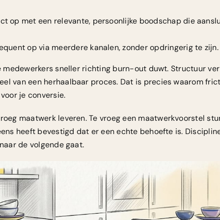
 op met een relevante, persoonlijke boodschap die aanslui
quent op via meerdere kanalen, zonder opdringerig te zijn.
ie medewerkers sneller richting burn-out duwt. Structuur ve
el van een herhaalbaar proces. Dat is precies waarom fricti
 voor je conversie.
 vroeg maatwerk leveren.
Te vroeg een maatwerkvoorstel
stur
eens heeft bevestigd dat er een echte behoefte is. Discipline
 naar de volgende gaat.