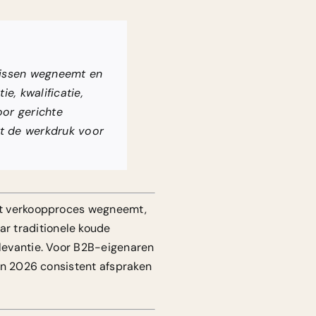
rnissen wegneemt en
e, kwalificatie,
oor gerichte
rt de werkdruk voor
het verkoopproces wegneemt,
r traditionele koude
elevantie. Voor B2B-eigenaren
 in 2026 consistent afspraken