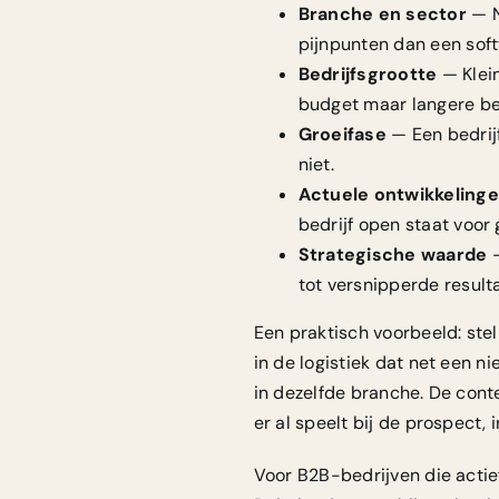
Branche en sector
— N
pijnpunten dan een soft
Bedrijfsgrootte
— Klei
budget maar langere bes
Groeifase
— Een bedrijf
niet.
Actuele ontwikkeling
bedrijf open staat voor
Strategische waarde
—
tot versnipperde result
Een praktisch voorbeeld: ste
in de logistiek dat net een n
in dezelfde branche. De cont
er al speelt bij de prospect,
Voor B2B-bedrijven die actief