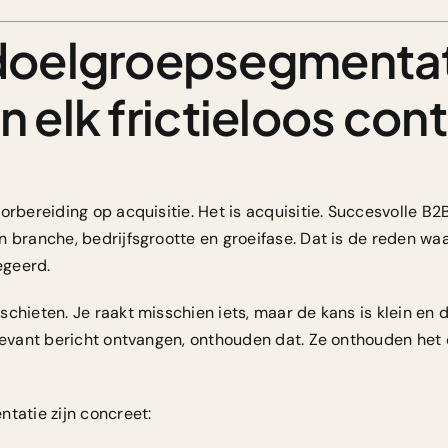
oelgroepsegmentat
an elk frictieloos con
orbereiding op acquisitie. Het is acquisitie.
Succesvolle B2
n branche, bedrijfsgrootte en groeifase. Dat is de reden w
egeerd.
chieten. Je raakt misschien iets, maar de kans is klein en 
levant bericht ontvangen, onthouden dat. Ze onthouden het oo
tatie zijn concreet: