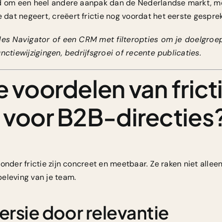
d om een heel andere aanpak dan de Nederlandse markt, me
at negeert, creëert frictie nog voordat het eerste gesprek
les Navigator of een CRM met filteropties om je doelgro
nctiewijzigingen, bedrijfsgroei of recente publicaties.
e voordelen van frict
e voor B2B-directies
onder frictie zijn concreet en meetbaar. Ze raken niet alle
eleving van je team.
rsie door relevantie