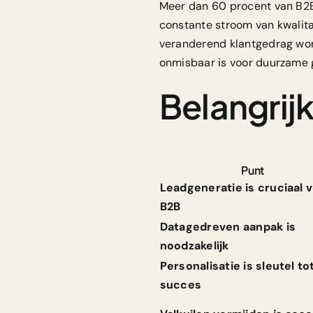
Meer dan 60 procent van B2B 
constante stroom van kwalitat
veranderend klantgedrag word
onmisbaar is voor duurzame g
Belangrijk
Punt
Leadgeneratie is cruciaal 
B2B
Datagedreven aanpak is
noodzakelijk
Personalisatie is sleutel to
succes