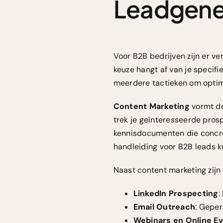
Leadgene
Voor B2B bedrijven zijn er v
keuze hangt af van je specif
meerdere tactieken om optima
Content Marketing
vormt de
trek je geïnteresseerde pros
kennisdocumenten die concre
handleiding voor B2B leads
k
Naast content marketing zijn
LinkedIn Prospecting
:
Email Outreach
: Gepe
Webinars en Online E