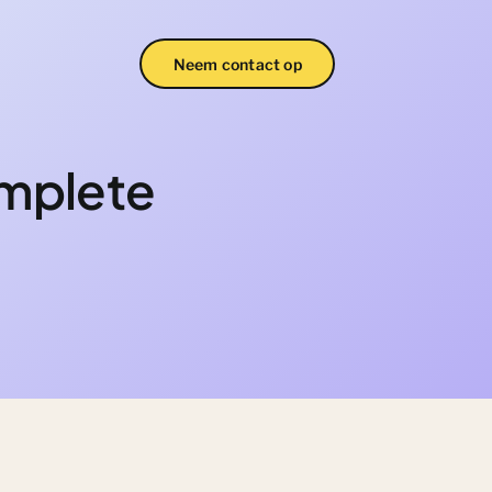
Neem contact op
mplete