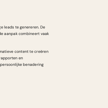
ge leads te genereren. De
erde aanpak combineert vaak
matieve content te creëren
srapporten en
t
persoonlijke benadering