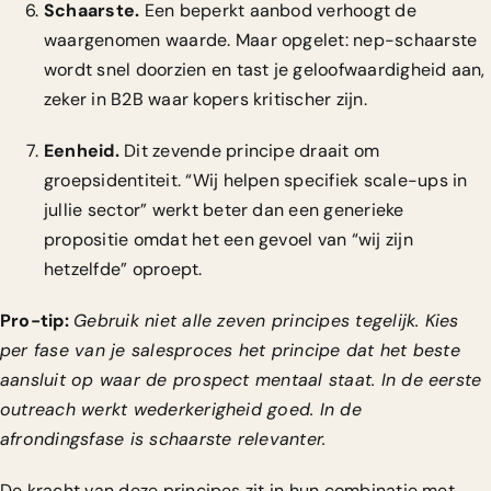
Schaarste.
Een beperkt aanbod verhoogt de
waargenomen waarde. Maar opgelet: nep-schaarste
wordt snel doorzien en tast je geloofwaardigheid aan,
zeker in B2B waar kopers kritischer zijn.
Eenheid.
Dit zevende principe draait om
groepsidentiteit. “Wij helpen specifiek scale-ups in
jullie sector” werkt beter dan een generieke
propositie omdat het een gevoel van “wij zijn
hetzelfde” oproept.
Pro-tip:
Gebruik niet alle zeven principes tegelijk. Kies
per fase van je salesproces het principe dat het beste
aansluit op waar de prospect mentaal staat. In de eerste
outreach werkt wederkerigheid goed. In de
afrondingsfase is schaarste relevanter.
De kracht van deze principes zit in hun combinatie met