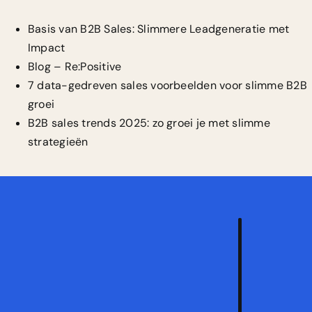
Basis van B2B Sales: Slimmere Leadgeneratie met
Impact
Blog – Re:Positive
7 data-gedreven sales voorbeelden voor slimme B2B
groei
B2B sales trends 2025: zo groei je met slimme
strategieën
Vraa
een
vrijb