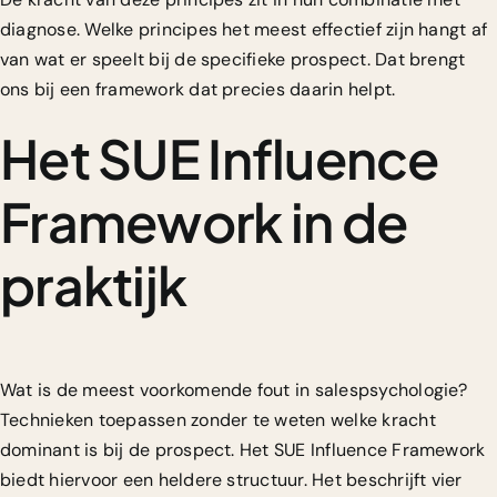
diagnose. Welke principes het meest effectief zijn hangt af
van wat er speelt bij de specifieke prospect. Dat brengt
ons bij een framework dat precies daarin helpt.
Het SUE Influence
Framework in de
praktijk
Wat is de meest voorkomende fout in salespsychologie?
Technieken toepassen zonder te weten welke kracht
dominant is bij de prospect. Het SUE Influence Framework
biedt hiervoor een heldere structuur. Het beschrijft vier