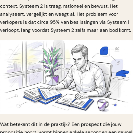
context. Systeem 2 is traag, rationeel en bewust. Het
analyseert, vergelijkt en weegt af. Het probleem voor
verkopers is dat
circa 95% van beslissingen
via Systeem 1
verloopt, lang voordat Systeem 2 zelfs maar aan bod komt.
Wat betekent dit in de praktijk? Een prospect die jouw
propositie hoort, vormt binnen enkele seconden een gevoel