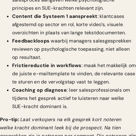
principes en SUE-krachten relevant zijn.
Content die Systeem 1 aanspreekt
: klantcases
afgestemd op sector en rol, korte video’s, visuele
overzichten in plaats van lange tekstdocumenten.
Feedbackloops
waarbij managers salesgesprekken
reviewen op psychologische toepassing, niet alleen
op resultaat.
Frictiereductie in workflows
: maak het makkelijk om
de juiste e-mailtemplate te vinden, de relevante case
te sturen en de vervolgstap vast te leggen.
Coaching op diagnose
: leer salesprofessionals om
tijdens het gesprek actief te luisteren naar welke
SUE-kracht dominant is.
Pro-tip:
Laat verkopers na elk gesprek kort noteren
welke kracht dominant leek bij de prospect. Na tien
gesprekken zie je patronen per segment. Die patronen zijn