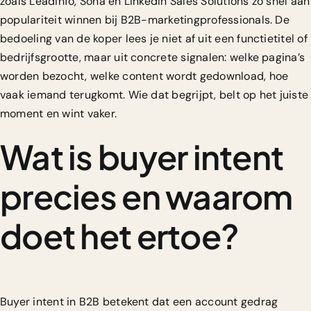
zoals Leadinfo, Sona en LinkedIn Sales Solutions zo snel aan
populariteit winnen bij B2B-marketingprofessionals. De
bedoeling van de koper lees je niet af uit een functietitel of
bedrijfsgrootte, maar uit concrete signalen: welke pagina’s
worden bezocht, welke content wordt gedownload, hoe
vaak iemand terugkomt. Wie dat begrijpt, belt op het juiste
moment en wint vaker.
Wat is buyer intent
precies en waarom
doet het ertoe?
Buyer intent in B2B
betekent dat een account gedrag