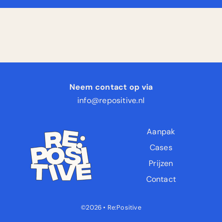
Neem contact op via
info@repositive.nl
Aanpak
Cases
Prijzen
Contact
©2026 • Re:Positive