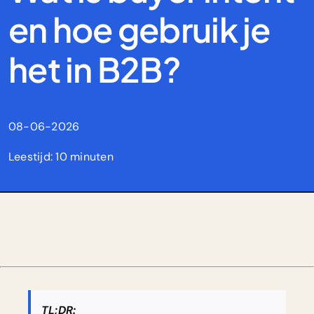
en hoe gebruik je
het in B2B?
08-06-2026
Leestijd: 10 minuten
TL;DR: