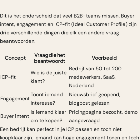
Dit is het onderscheid dat veel B2B-teams missen. Buyer
intent, engagement en ICP-fit (Ideal Customer Profile) zijn
drie verschillende dingen die elk een andere vraag
beantwoorden.
Vraag die het
Concept
Voorbeeld
beantwoordt
Bedrijf van 50 tot 200
Wie is de juiste
ICP-fit
medewerkers, SaaS,
klant?
Nederland
Toont iemand
Nieuwsbrief geopend,
Engagement
interesse?
blogpost gelezen
Is iemand klaar
Pricingpagina bezocht, demo
Buyer intent
om te kopen?
aangevraagd
Een bedrijf kan perfect in je ICP passen en toch niet
koopklaar zijn. Iemand kan hoge engagement tonen en toch