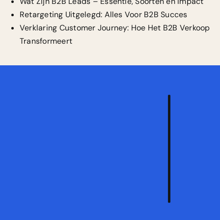
Wat Zijn B2B Leads – Essentie, Soorten en Impact
Retargeting Uitgelegd: Alles Voor B2B Succes
Verklaring Customer Journey: Hoe Het B2B Verkoop
Transformeert
Vraa
een
vrijb
strat
aan