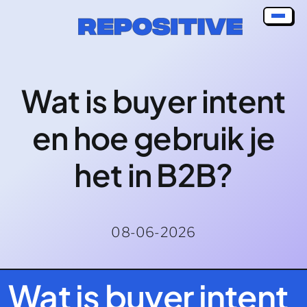
Skip
to
content
Wat is buyer intent
en hoe gebruik je
het in B2B?
08-06-2026
Wat is buyer intent