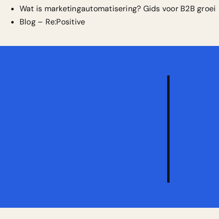
Wat is marketingautomatisering? Gids voor B2B groei
Blog – Re:Positive
Vraa
een
vrijb
strat
aan