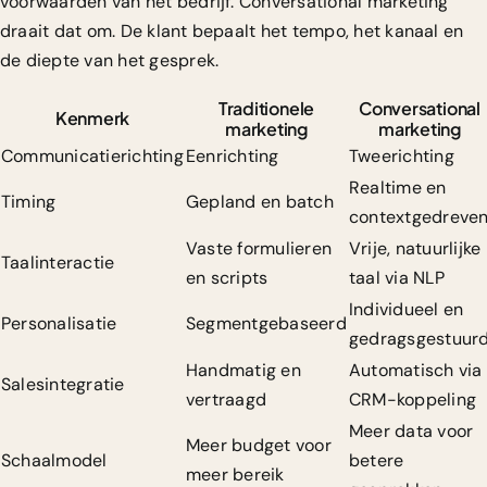
voorwaarden van het bedrijf. Conversational marketing
draait dat om. De klant bepaalt het tempo, het kanaal en
de diepte van het gesprek.
Traditionele
Conversational
Kenmerk
marketing
marketing
Communicatierichting
Eenrichting
Tweerichting
Realtime en
Timing
Gepland en batch
contextgedreve
Vaste formulieren
Vrije, natuurlijke
Taalinteractie
en scripts
taal via NLP
Individueel en
Personalisatie
Segmentgebaseerd
gedragsgestuur
Handmatig en
Automatisch via
Salesintegratie
vertraagd
CRM-koppeling
Meer data voor
Meer budget voor
Schaalmodel
betere
meer bereik