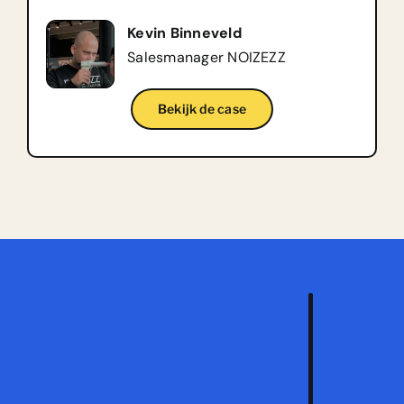
Kevin Binneveld
Salesmanager NOIZEZZ
Bekijk de case
Vraa
een
vrijb