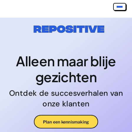
Skip
to
content
Alleen maar blije
gezichten
Ontdek de succesverhalen van
onze klanten
Plan een kennismaking